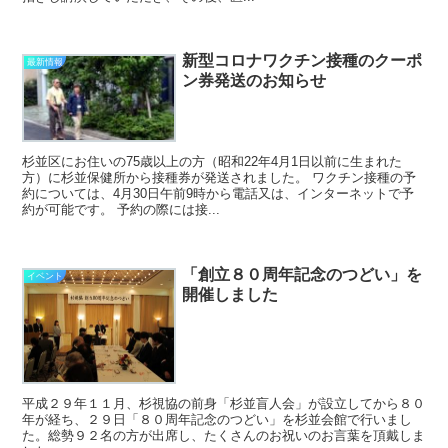
新型コロナワクチン接種のクーポ
最新情報
ン券発送のお知らせ
杉並区にお住いの75歳以上の方（昭和22年4月1日以前に生まれた
方）に杉並保健所から接種券が発送されました。 ワクチン接種の予
約については、4月30日午前9時から電話又は、インターネットで予
約が可能です。 予約の際には接...
「創立８０周年記念のつどい」を
イベント
開催しました
平成２９年１１月、杉視協の前身「杉並盲人会」が設立してから８０
年が経ち、２９日「８０周年記念のつどい」を杉並会館で行いまし
た。総勢９２名の方が出席し、たくさんのお祝いのお言葉を頂戴しま