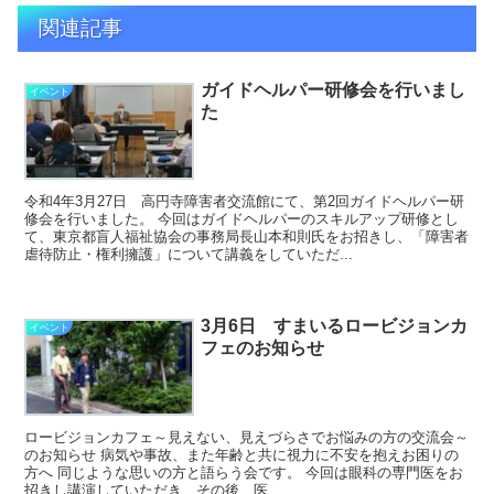
関連記事
ガイドヘルパー研修会を行いまし
イベント
た
令和4年3月27日 高円寺障害者交流館にて、第2回ガイドヘルパー研
修会を行いました。 今回はガイドヘルパーのスキルアップ研修とし
て、東京都盲人福祉協会の事務局長山本和則氏をお招きし、「障害者
虐待防止・権利擁護」について講義をしていただ...
3月6日 すまいるロービジョンカ
イベント
フェのお知らせ
ロービジョンカフェ～見えない、見えづらさでお悩みの方の交流会～
のお知らせ 病気や事故、また年齢と共に視力に不安を抱えお困りの
方へ 同じような思いの方と語らう会です。 今回は眼科の専門医をお
招きし講演していただき、その後、医...