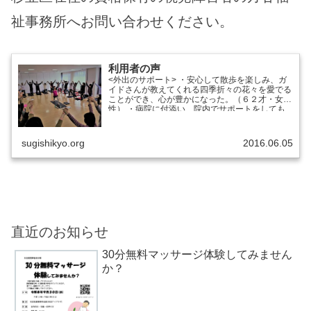
祉事務所へお問い合わせください。
利用者の声
<外出のサポート> ・安心して散歩を楽しみ、ガ
イドさんが教えてくれる四季折々の花々を愛でる
ことができ、心が豊かになった。（６２才・女
性） ・病院に付添い、院内でサポートをしても
らえて、とても心強く助かりました。（６５才・
男性...
sugishikyo.org
2016.06.05
直近のお知らせ
30分無料マッサージ体験してみません
か？