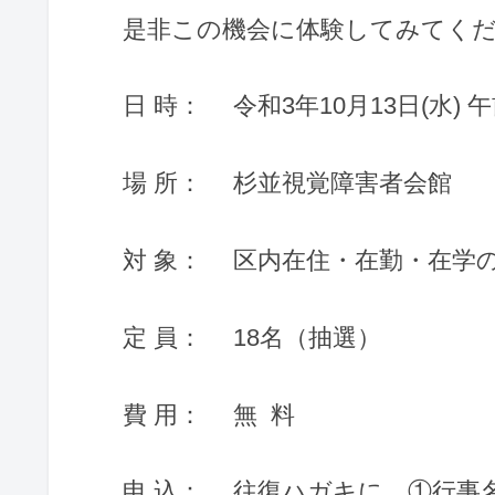
是非この機会に体験してみてく
日 時： 令和3年10月13日(水) 
場 所： 杉並視覚障害者会館
対 象： 区内在住・在勤・在学
定 員： 18名（抽選）
費 用： 無 料
申 込：
往復ハガキ
に、①行事