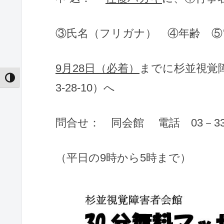
③氏名（フリガナ） ④年齢 ⑤
9
月
28
日（必着）
までに杉並視覚障害
Toggle High Contrast
3-28-10）へ
問合せ： 同会館 電話 03－333
（平日の9時から5時まで）