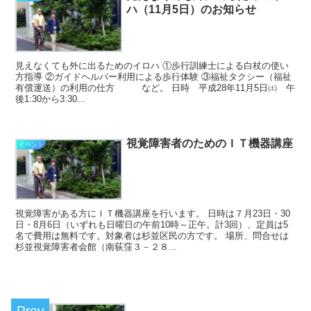
ハ（11月5日）のお知らせ
見えなくても外に出るためのイロハ ①歩行訓練士による白杖の使い
方指導 ②ガイドヘルパー利用による歩行体験 ③福祉タクシー（福祉
有償運送）の利用の仕方 など。 日時 平成28年11月5日㈯ 午
後1:30から3:30...
視覚障害者のためのＩＴ機器講座
イベント
視覚障害がある方にＩＴ機器講座を行います。 日時は７月23日・30
日・8月6日（いずれも日曜日の午前10時～正午。計3回）、定員は5
名で費用は無料です。対象者は杉並区民の方です。 場所、問合せは
杉並視覚障害者会館（南荻窪３－２８...