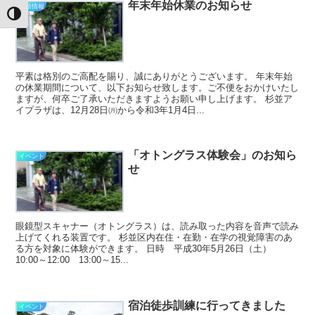
年末年始休業のお知らせ
最新情報
Toggle High Contrast
平素は格別のご高配を賜り、誠にありがとうございます。 年末年始
の休業期間について、以下お知らせ致します。ご不便をおかけいたし
ますが、何卒ご了承いただきますようお願い申し上げます。 杉並ア
イプラザは、12月28日㈪から令和3年1月4日...
「オトングラス体験会」のお知ら
イベント
せ
眼鏡型スキャナー（オトングラス）は、読み取った内容を音声で読み
上げてくれる装置です。 杉並区内在住・在勤・在学の視覚障害のあ
る方を対象に体験ができます。 日時 平成30年5月26日（土）
10:00～12:00 13:00～15...
宿泊徒歩訓練に行ってきました
イベント