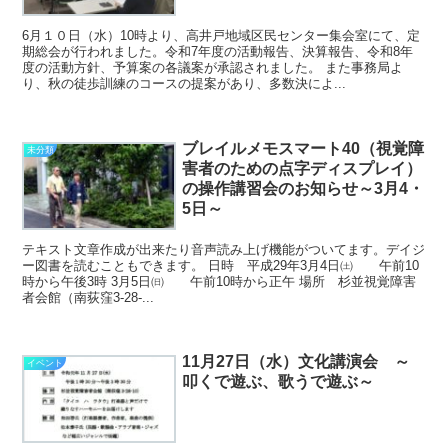
6月１０日（水）10時より、高井戸地域区民センター集会室にて、定
期総会が行われました。令和7年度の活動報告、決算報告、令和8年
度の活動方針、予算案の各議案が承認されました。 また事務局よ
り、秋の徒歩訓練のコースの提案があり、多数決によ...
ブレイルメモスマート40（視覚障
未分類
害者のための点字ディスプレイ）
の操作講習会のお知らせ～3月4・
5日～
テキスト文章作成が出来たり音声読み上げ機能がついてます。デイジ
ー図書を読むこともできます。 日時 平成29年3月4日㈯ 午前10
時から午後3時 3月5日㈰ 午前10時から正午 場所 杉並視覚障害
者会館（南荻窪3-28-...
11月27日（水）文化講演会 ～
イベント
叩くで遊ぶ、歌うで遊ぶ～