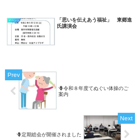
「思いを伝えあう福祉」 東郷進
イベント
氏講演会
🪻令和８年度てぬぐい体操のご
案内
🪻定期総会が開催されました